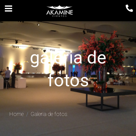
ligue agora!: (11) 2995-2457
galeria de
fotos
Home
Galeria de fotos